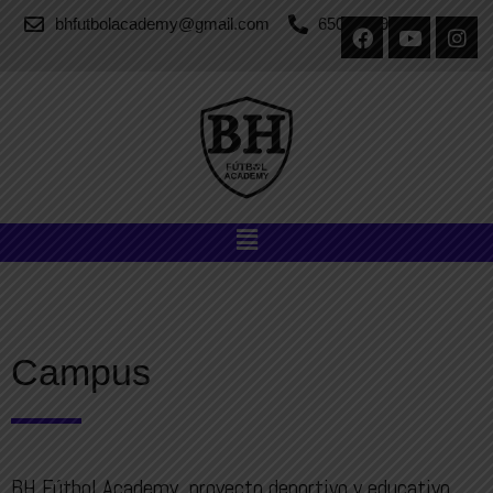
bhfutbolacademy@gmail.com
650 55 69 45
Campus
BH Fútbol Academy, proyecto deportivo y educativo